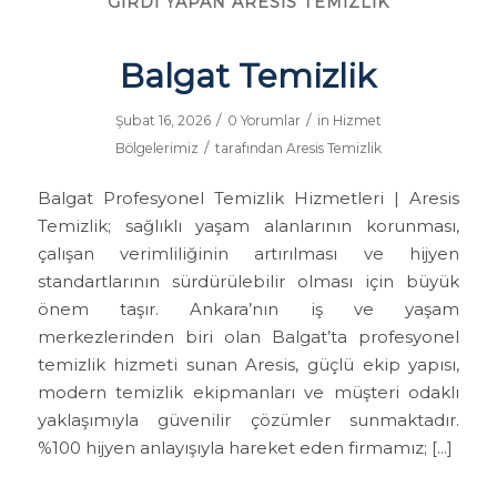
GIRDI YAPAN ARESIS TEMIZLIK
Balgat Temizlik
/
/
Şubat 16, 2026
0 Yorumlar
in
Hizmet
/
Bölgelerimiz
tarafından
Aresis Temizlik
Balgat Profesyonel Temizlik Hizmetleri | Aresis
Temizlik; sağlıklı yaşam alanlarının korunması,
çalışan verimliliğinin artırılması ve hijyen
standartlarının sürdürülebilir olması için büyük
önem taşır. Ankara’nın iş ve yaşam
merkezlerinden biri olan Balgat’ta profesyonel
temizlik hizmeti sunan Aresis, güçlü ekip yapısı,
modern temizlik ekipmanları ve müşteri odaklı
yaklaşımıyla güvenilir çözümler sunmaktadır.
%100 hijyen anlayışıyla hareket eden firmamız; […]