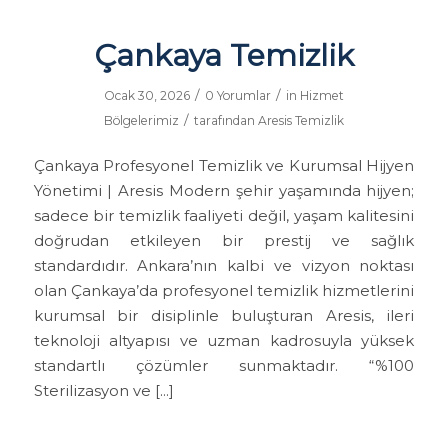
Çankaya Temizlik
/
/
Ocak 30, 2026
0 Yorumlar
in
Hizmet
/
Bölgelerimiz
tarafından
Aresis Temizlik
Çankaya Profesyonel Temizlik ve Kurumsal Hijyen
Yönetimi | Aresis Modern şehir yaşamında hijyen;
sadece bir temizlik faaliyeti değil, yaşam kalitesini
doğrudan etkileyen bir prestij ve sağlık
standardıdır. Ankara’nın kalbi ve vizyon noktası
olan Çankaya’da profesyonel temizlik hizmetlerini
kurumsal bir disiplinle buluşturan Aresis, ileri
teknoloji altyapısı ve uzman kadrosuyla yüksek
standartlı çözümler sunmaktadır. “%100
Sterilizasyon ve […]