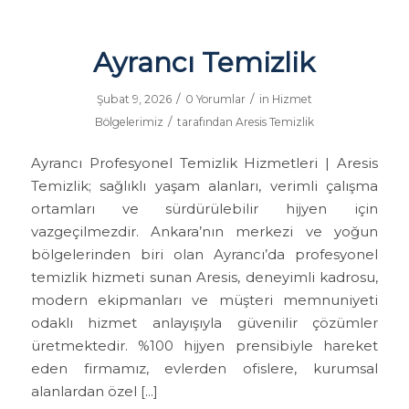
Ayrancı Temizlik
/
/
Şubat 9, 2026
0 Yorumlar
in
Hizmet
/
Bölgelerimiz
tarafından
Aresis Temizlik
Ayrancı Profesyonel Temizlik Hizmetleri | Aresis
Temizlik; sağlıklı yaşam alanları, verimli çalışma
ortamları ve sürdürülebilir hijyen için
vazgeçilmezdir. Ankara’nın merkezi ve yoğun
bölgelerinden biri olan Ayrancı’da profesyonel
temizlik hizmeti sunan Aresis, deneyimli kadrosu,
modern ekipmanları ve müşteri memnuniyeti
odaklı hizmet anlayışıyla güvenilir çözümler
üretmektedir. %100 hijyen prensibiyle hareket
eden firmamız, evlerden ofislere, kurumsal
alanlardan özel […]