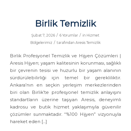
Birlik Temizlik
/
/
Şubat 7, 2026
6 Yorumlar
in
Hizmet
/
Bölgelerimiz
tarafından
Aresis Temizlik
Birlik Profesyonel Temizlik ve Hijyen Çözümleri |
Aresis Hijyen; yaşam kalitesinin korunması, sağlıklı
bir çevrenin tesisi ve huzurlu bir yaşam alanının
sürdürülebilirliği için temel bir gerekliliktir.
Ankara’nın en seçkin yerleşim merkezlerinden
biri olan Birlik’te profesyonel temizlik anlayışını
standartların üzerine taşıyan Aresis, deneyimli
kadrosu ve butik hizmet yaklaşımıyla güvenilir
çözümler sunmaktadır. “%100 Hijyen” vizyonuyla
hareket eden […]