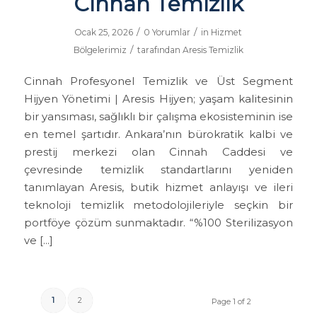
Cinnah Temizlik
/
/
Ocak 25, 2026
0 Yorumlar
in
Hizmet
/
Bölgelerimiz
tarafından
Aresis Temizlik
Cinnah Profesyonel Temizlik ve Üst Segment
Hijyen Yönetimi | Aresis Hijyen; yaşam kalitesinin
bir yansıması, sağlıklı bir çalışma ekosisteminin ise
en temel şartıdır. Ankara’nın bürokratik kalbi ve
prestij merkezi olan Cinnah Caddesi ve
çevresinde temizlik standartlarını yeniden
tanımlayan Aresis, butik hizmet anlayışı ve ileri
teknoloji temizlik metodolojileriyle seçkin bir
portföye çözüm sunmaktadır. “%100 Sterilizasyon
ve […]
1
2
Page 1 of 2