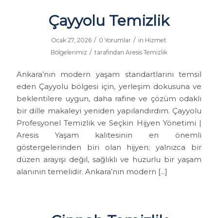
Çayyolu Temizlik
/
/
Ocak 27, 2026
0 Yorumlar
in
Hizmet
/
Bölgelerimiz
tarafından
Aresis Temizlik
Ankara’nın modern yaşam standartlarını temsil
eden Çayyolu bölgesi için, yerleşim dokusuna ve
beklentilere uygun, daha rafine ve çözüm odaklı
bir dille makaleyi yeniden yapılandırdım. Çayyolu
Profesyonel Temizlik ve Seçkin Hijyen Yönetimi |
Aresis Yaşam kalitesinin en önemli
göstergelerinden biri olan hijyen; yalnızca bir
düzen arayışı değil, sağlıklı ve huzurlu bir yaşam
alanının temelidir. Ankara’nın modern […]