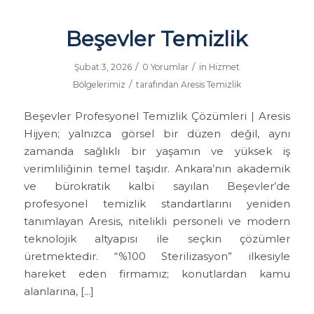
Beşevler Temizlik
/
/
Şubat 3, 2026
0 Yorumlar
in
Hizmet
/
Bölgelerimiz
tarafından
Aresis Temizlik
Beşevler Profesyonel Temizlik Çözümleri | Aresis
Hijyen; yalnızca görsel bir düzen değil, aynı
zamanda sağlıklı bir yaşamın ve yüksek iş
verimliliğinin temel taşıdır. Ankara’nın akademik
ve bürokratik kalbi sayılan Beşevler’de
profesyonel temizlik standartlarını yeniden
tanımlayan Aresis, nitelikli personeli ve modern
teknolojik altyapısı ile seçkin çözümler
üretmektedir. “%100 Sterilizasyon” ilkesiyle
hareket eden firmamız; konutlardan kamu
alanlarına, […]