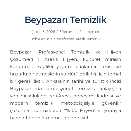
Beypazarı Temizlik
/
/
Şubat 5, 2026
6 Yorumlar
in
Hizmet
/
Bölgelerimiz
tarafından
Aresis Temizlik
Beypazarı Profesyonel Temizlik ve Hijyen
Çözümleri | Aresis Hijyen; kültürel mirasın
korunması, sağlıklı yaşam alanlarının tesisi ve
huzurlu bir atmosferin sürdürülebilirliği için temel
bir gerekliliktir. Ankara’nın tarihi ve turistik incisi
Beypazarı’nda profesyonel temizlik anlayışına
yeni bir soluk getiren Aresis, deneyimli kadrosu ve
modern temizlik metodolojisiyle güvenilir
çözümler sunmaktadır. “%100 Hijyen” vizyonuyla
hareket eden firmamız; geleneksel […]